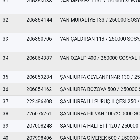
31
206863088
VAN MERKEZ 1130 / 250000 SOSY
32
206864144
VAN MURADİYE 133 / 250000 SOS
33
206860706
VAN ÇALDIRAN 118 / 250000 SOS
34
206864387
VAN ÖZALP 400 / 250000 SOSYAL
35
206853284
ŞANLIURFA CEYLANPINAR 130 / 2
36
206854162
ŞANLIURFA BOZOVA 500 / 250000
37
222486408
ŞANLIURFA İLİ SURUÇ İLÇESİ 250
38
226076261
ŞANLIURFA HİLVAN 100/250000 S
39
207008248
ŞANLIURFA HALFETİ 120 / 25000
40
207998406
ŞANLIURFA SİVEREK 500 / 25000