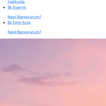
Hakkında
İlk İşyerim
Nasıl Başvururum?
İlk Evim Arsa
Nasıl Başvururum?