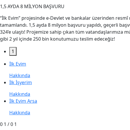
1,5 AYDA 8 MİLYON BAŞVURU
“İlk Evim” projesinde e-Devlet ve bankalar üzerinden resmî
tamamlandı. 1,5 ayda 8 milyon başvuru yapıldı, geçerli başv
324’e ulaştı! Projemize sahip çıkan tüm vatandaşlarımıza mü
gibi 2 yıl içinde 250 bin konutumuzu teslim edeceğiz!
1
İlk Evim
Hakkında
İlk İşyerim
Hakkında
İlk Evim Arsa
Hakkında
0 1 /
0 1