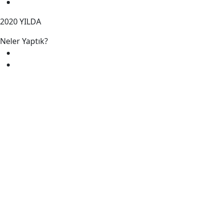
20
20
YILDA
Neler Yaptık?